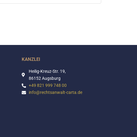
KANZLEI
Heilig-Kreuz-Str. 19,
86152 Augsburg
+49 821 999 748 00
info@rechtsanwalt-carta.de