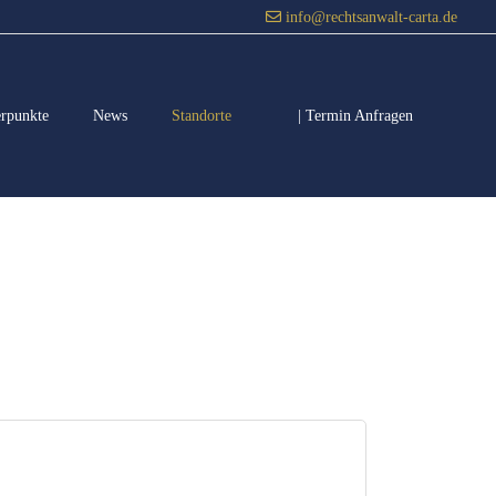
info@rechtsanwalt-carta.de
erpunkte
News
Standorte
| Termin Anfragen