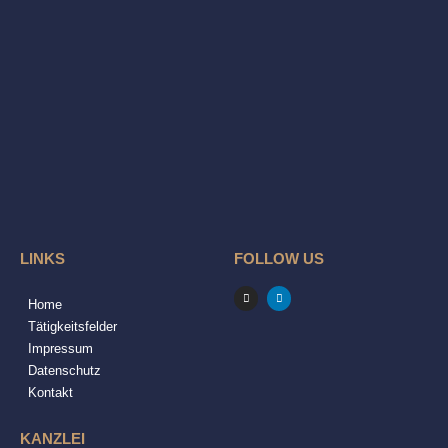
LINKS
FOLLOW US
I
L
n
i
Home
s
n
t
k
Tätigkeitsfelder
a
e
g
d
Impressum
r
i
a
n
Datenschutz
m
Kontakt
KANZLEI