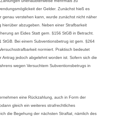
er Zahlungen unerlaubterweise mehrmals zu
rwendungsmöglickeit der Gelder. Zunächst hieß es
ter genau verstehen kann, wurde zunächst nicht näher
g hierüber abzugeben. Neben einer Strafbarkeit
herung an Eides Statt gem. §156 StGB in Betracht.
 1 StGB. Bei einem Subventionsbetrug ist gem. §264
 Versuchsstrafbarkeit normiert. Praktisch bedeutet
 Antrag jedoch abgelehnt worden ist. Sofern sich die
rfahrens wegen Versuchtem Subventionsbetrugs in
nternehmen eine Rückzahlung, auch in Form der
ann gleich ein weiteres strafrechtliches
eich die Begehung der nächsten Straftat, nämlich des