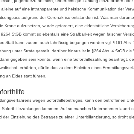
eleistet, ja geradezu animiert, unberechtigte Zahlung einzufordern od
ich alleine auf eine intransparente und hektische Kommunikation der Ve
ditätsengpass aufgrund der Coronakrise entstanden ist. Was man darun
e Krone aufzusetzen, wurde gefordert, eine eidestattliche Versicherun
264 StGB kommt so ebenfalls eine Strafbarkeit wegen falscher Versic
des Statt kann zudem auch fahrlässig begangen werden vgl. §161 Abs.
ehung unter Strafe gestellt, darüber hinaus ist in §264 Abs. 4 StGB die
 dann gegeben sein könnte, wenn eine Soforthilfezahlung beantragt, der
ltschaft erhärten, dürfte das zu dem Einleiten eines Ermmitlungsve
ung an Eides statt führen.
orthilfe
ttlungsverfahrens wegen Soforthilfebetruges, kann den betroffenen U
en Soforthilfezahlungen kommen. Auf so manches Unternehmen lauert sod
der Einziehung des Betrages zu einer Unterbillanzierung, so droht gl