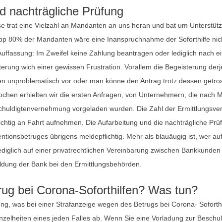
d nachträgliche Prüfung
se trat eine Vielzahl an Mandanten an uns heran und bat um Unterstüt
p 80% der Mandanten wäre eine Inanspruchnahme der Soforthilfe nicht
Auffassung: Im Zweifel keine Zahlung beantragen oder lediglich nach e
erung wich einer gewissen Frustration. Vorallem die Begeisterung derje
n unproblematisch vor oder man könne den Antrag trotz dessen getrost 
ochen erhielten wir die ersten Anfragen, von Unternehmern, die nach 
chuldigtenvernehmung vorgeladen wurden. Die Zahl der Ermittlungsverfa
tig an Fahrt aufnehmen. Die Aufarbeitung und die nachträgliche Prüfu
tionsbetruges übrigens meldepflichtig. Mehr als blauäugig ist, wer au
ediglich auf einer privatrechtlichen Vereinbarung zwischen Bankkunde
eldung der Bank bei den Ermittlungsbehörden.
ug bei Corona-Soforthilfen? Was tun?
ung, was bei einer Strafanzeige wegen des Betrugs bei Corona- Soforthil
nzelheiten eines jeden Falles ab. Wenn Sie eine Vorladung zur Besch