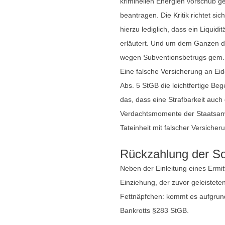
kriminellen Energien vorschub g
beantragen. Die Kritik richtet s
hierzu lediglich, dass ein Liqui
erläutert. Und um dem Ganzen di
wegen Subventionsbetrugs gem. §
Eine falsche Versicherung an Ei
Abs. 5 StGB die leichtfertige Beg
das, dass eine Strafbarkeit auch
Verdachtsmomente der Staatsanwa
Tateinheit mit falscher Versicher
Rückzahlung der Sof
Neben der Einleitung eines Ermi
Einziehung, der zuvor geleistet
Fettnäpfchen: kommt es aufgrund 
Bankrotts §283 StGB.