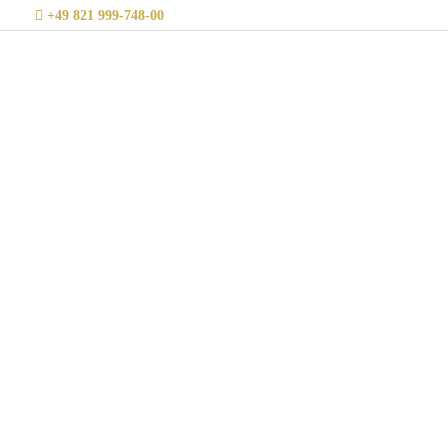
Zum
+49 821 999-748-00
Inhalt
springen
COVID