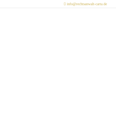
info@rechtsanwalt-carta.de
erpunkte
News
Standorte
| Termin Anfragen
, Dann