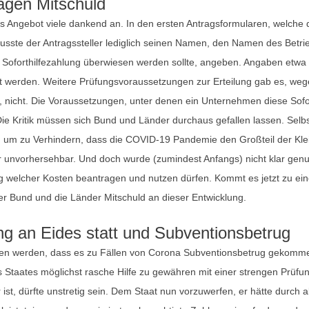
agen Mitschuld
s Angebot viele dankend an. In den ersten Antragsformularen, welche
musste der Antragssteller lediglich seinen Namen, den Namen des Betr
e Soforthilfezahlung überwiesen werden sollte, angeben. Angaben etwa
 werden. Weitere Prüfungsvoraussetzungen zur Erteilung gab es, wegen
 nicht. Die Voraussetzungen, unter denen ein Unternehmen diese Sof
ie Kritik müssen sich Bund und Länder durchaus gefallen lassen. Selb
 um zu Verhindern, dass die COVID-19 Pandemie den Großteil der Klei
war unvorhersehbar. Und doch wurde (zumindest Anfangs) nicht klar ge
g welcher Kosten beantragen und nutzen dürfen. Kommt es jetzt zu ein
 der Bund und die Länder Mitschuld an dieser Entwicklung.
ng an Eides statt und Subventionsbetrug
itten werden, dass es zu Fällen von Corona Subventionsbetrug gekomm
Staates möglichst rasche Hilfe zu gewähren mit einer strengen Prüfu
st, dürfte unstretig sein. Dem Staat nun vorzuwerfen, er hätte durch 