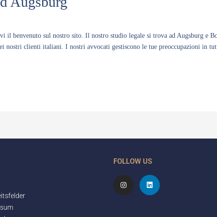
 ad Augsburg
vi il benvenuto sul nostro sito. Il nostro studio legale si trova ad Augsburg e 
 nostri clienti italiani. I nostri avvocati gestiscono le tue preoccupazioni in tu
FOLLOW US
I
L
n
i
s
n
itsfelder
t
k
a
e
ssum
g
d