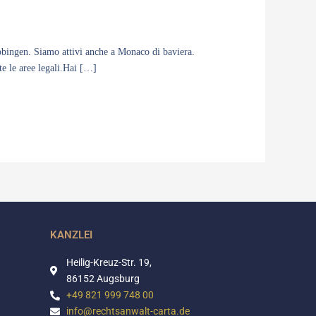
Bobingen. Siamo attivi anche a Monaco di baviera.
tte le aree legali.Hai […]
KANZLEI
Heilig-Kreuz-Str. 19,
86152 Augsburg
+49 821 999 748 00
info@rechtsanwalt-carta.de