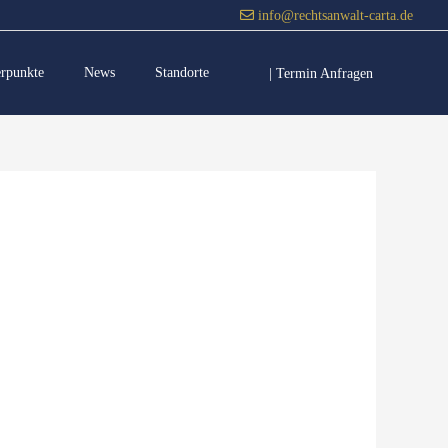
info@rechtsanwalt-carta.de
erpunkte
News
Standorte
| Termin Anfragen