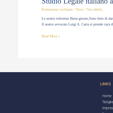
Studio Legale italiano
ad
Kommentar verfassen
/
News
/ Von
admin_
Augsburg
Le nostre referenze Buon giorno,Sono lieto di dar
Il nostro avvocato Luigi A. Carta si prende cura dei
Read More »
LINKS
Home
Tätigke
Impre