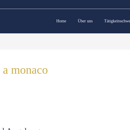
Home
Über uns
Tätigkeitsschw
no a monaco