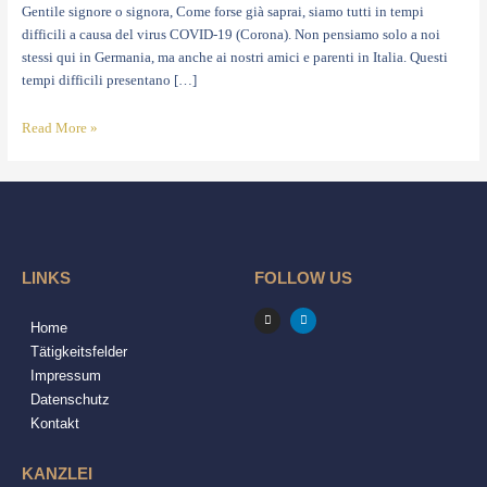
Gentile signore o signora, Come forse già saprai, siamo tutti in tempi
difficili a causa del virus COVID-19 (Corona). Non pensiamo solo a noi
stessi qui in Germania, ma anche ai nostri amici e parenti in Italia. Questi
tempi difficili presentano […]
Read More »
LINKS
FOLLOW US
I
L
n
i
Home
s
n
t
k
Tätigkeitsfelder
a
e
g
d
Impressum
r
i
a
n
Datenschutz
m
Kontakt
KANZLEI