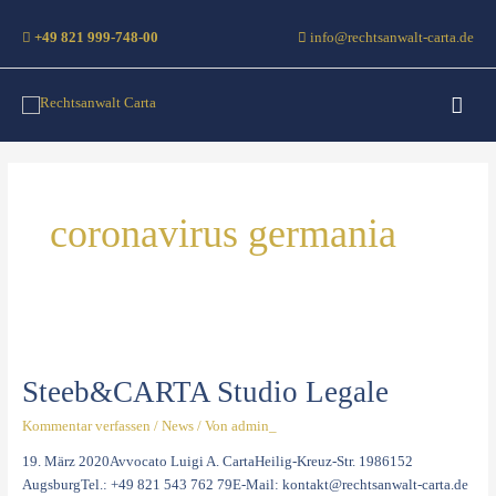
Zum
Inhalt
+49 821 999-748-00
info@rechtsanwalt-carta.de
springen
Haup
coronavirus germania
Steeb&CARTA
Studio
Steeb&CARTA Studio Legale
Legale
Kommentar verfassen
/
News
/ Von
admin_
19. März 2020Avvocato Luigi A. CartaHeilig-Kreuz-Str. 1986152
AugsburgTel.: +49 821 543 762 79E-Mail: kontakt@rechtsanwalt-carta.de