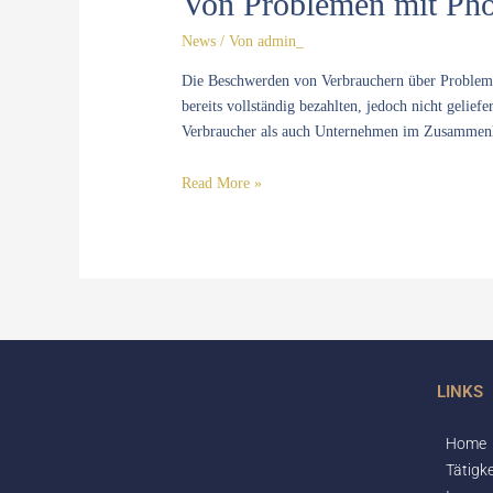
Von Problemen mit Pho
Photovoltaikanlagen
News
/ Von
admin_
Die Beschwerden von Verbrauchern über Probleme
bereits vollständig bezahlten, jedoch nicht gelie
Verbraucher als auch Unternehmen im Zusammenha
Read More »
LINKS
Home
Tätigke