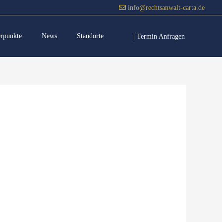
info@rechtsanwalt-carta.de
erpunkte
News
Standorte
| Termin Anfragen