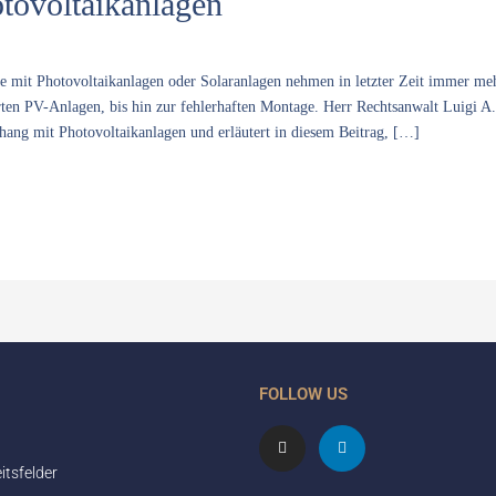
tovoltaikanlagen
 mit Photovoltaikanlagen oder Solaranlagen nehmen in letzter Zeit immer meh
ferten PV-Anlagen, bis hin zur fehlerhaften Montage. Herr Rechtsanwalt Luigi A.
ng mit Photovoltaikanlagen und erläutert in diesem Beitrag, […]
FOLLOW US
I
L
n
i
s
n
itsfelder
t
k
a
e