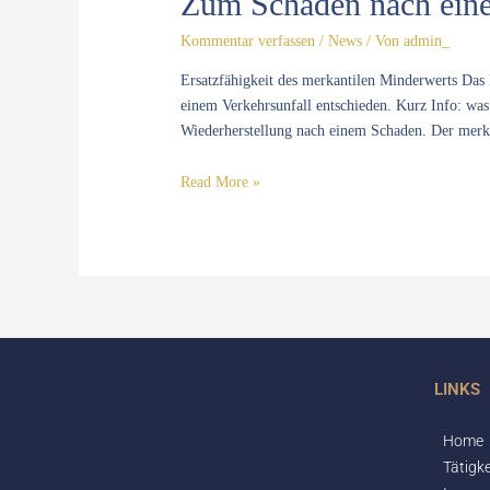
Zum Schaden nach eine
einem
Kommentar verfassen
/
News
/ Von
admin_
Autounfall
trotz
Ersatzfähigkeit des merkantilen Minderwerts Das 
Reparatur
einem Verkehrsunfall entschieden. Kurz Info: wa
Wiederherstellung nach einem Schaden. Der merka
Read More »
LINKS
Home
Tätigke