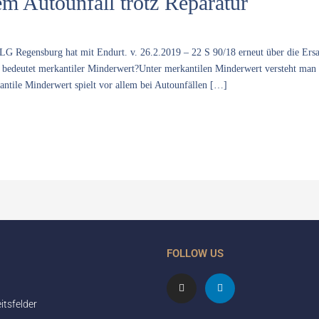
m Autounfall trotz Reparatur
LG Regensburg hat mit Endurt. v. 26.2.2019 – 22 S 90/18 erneut über die Ersa
s bedeutet merkantiler Minderwert?Unter merkantilen Minderwert versteht man 
ntile Minderwert spielt vor allem bei Autounfällen […]
FOLLOW US
I
L
n
i
s
n
itsfelder
t
k
a
e