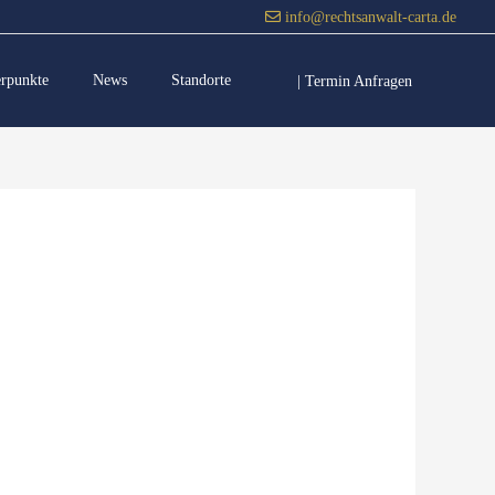
info@rechtsanwalt-carta.de
erpunkte
News
Standorte
| Termin Anfragen