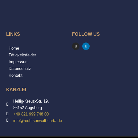
LINKS
FOLLOW US
I
L
n
i
Home
s
n
t
k
Tätigkeitsfelder
a
e
g
d
Impressum
r
i
a
n
Datenschutz
m
Kontakt
KANZLEI
Heilig-Kreuz-Str. 19,
86152 Augsburg
+49 821 999 748 00
info@rechtsanwalt-carta.de